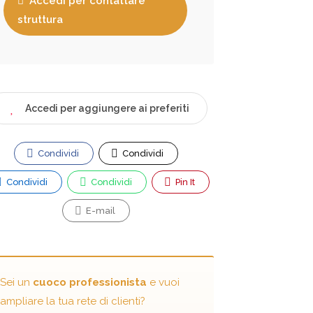
Accedi per contattare
struttura
Accedi per aggiungere ai preferiti
Condividi
Condividi
Condividi
Condividi
Pin It
E-mail
Sei un
cuoco professionista
e vuoi
ampliare la tua rete di clienti?