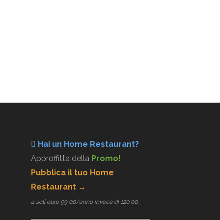
Hai un Home Restaurant?
Approffitta della
Promo!
Pubblica il tuo Home
Restaurant →
a soli euro 59,00/anno invece di 120,00.