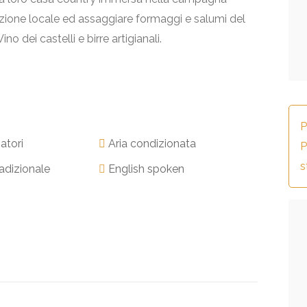
dizione locale ed assaggiare formaggi e salumi del
no dei castelli e birre artigianali.
P
atori
Aria condizionata
P
s
adizionale
English spoken