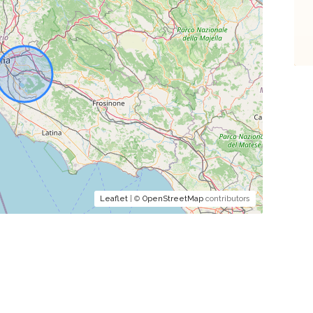
Leaflet
| ©
OpenStreetMap
contributors