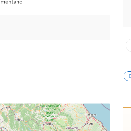
cimentano
o