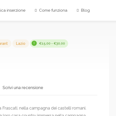
ica inserzione
Come funziona
Blog
urant
Lazio
€15,00 - €30,00
Scrivi una recensione
Frascati, nella campagna dei castelli romani.
nella loro casa country immersa nella campagna