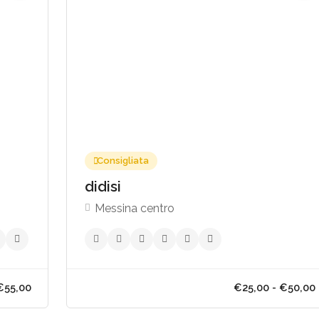
,00 - €90,00
€30
Consigliata
didisi
Messina centro