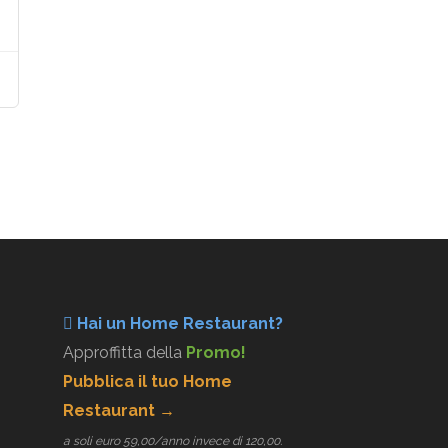
Hai un Home Restaurant?
Approffitta della
Promo!
Pubblica il tuo Home
Restaurant →
simo €70,00
a soli euro 59,00/anno invece di 120,00.