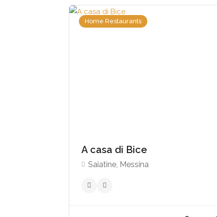
Home Restaurants
€35
4.9
A casa di Bice
Saiatine, Messina