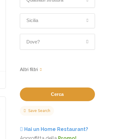
Sicilia
Cerca
Save Search
,00 - €60,00
Hai un Home Restaurant?
Approffitta della
Promo!