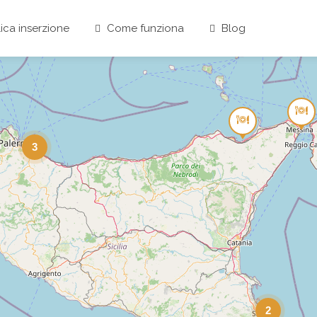
ica inserzione
Come funziona
Blog
3
2