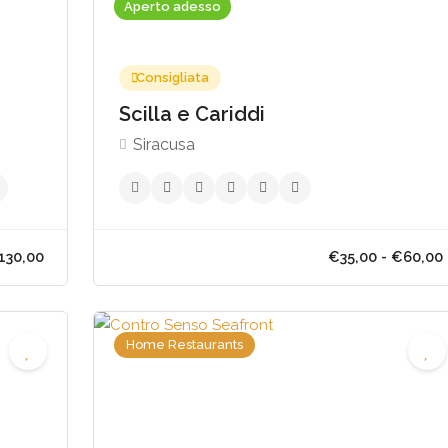
Aperto adesso
Consigliata
Scilla e Cariddi
Siracusa
Home Restaurants
00 - €130,00
€35