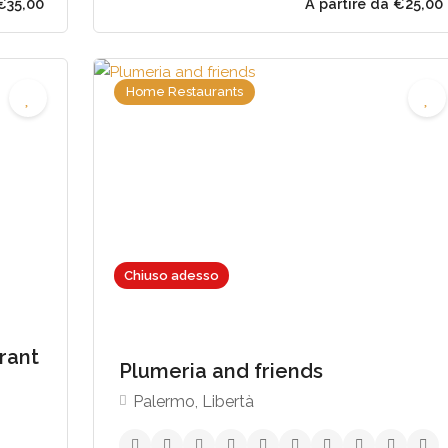
Home Restaurants
Chiuso adesso
,00 - €35,00
A parti
rant
Plumeria and friends
Palermo, Libertà